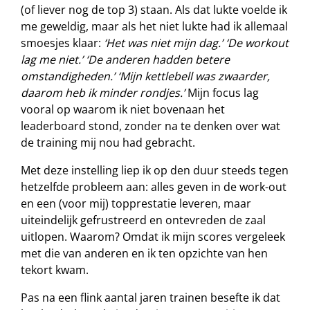
(of liever nog de top 3) staan. Als dat lukte voelde ik
me geweldig, maar als het niet lukte had ik allemaal
smoesjes klaar:
‘Het was niet mijn dag.’
‘De workout
lag me niet.’
‘De anderen hadden betere
omstandigheden.’ ‘Mijn kettlebell was zwaarder,
daarom heb ik minder rondjes.’
Mijn focus lag
vooral op waarom ik niet bovenaan het
leaderboard stond, zonder na te denken over wat
de training mij nou had gebracht.
Met deze instelling liep ik op den duur steeds tegen
hetzelfde probleem aan: alles geven in de work-out
en een (voor mij) topprestatie leveren, maar
uiteindelijk gefrustreerd en ontevreden de zaal
uitlopen. Waarom? Omdat ik mijn scores vergeleek
met die van anderen en ik ten opzichte van hen
tekort kwam.
Pas na een flink aantal jaren trainen besefte ik dat