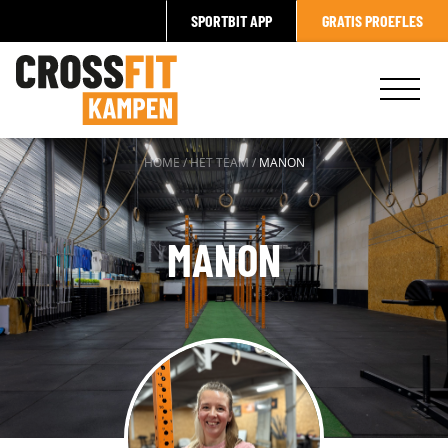
SPORTBIT APP
GRATIS PROEFLES
HOME
/
HET TEAM
/
MANON
MANON